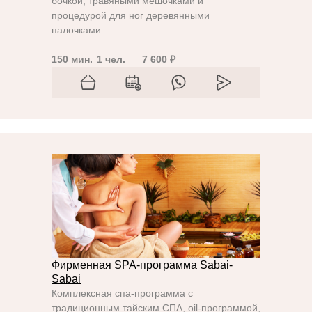
бочкой, травяными мешочками и
процедурой для ног деревянными
палочками
150 мин.
1 чел.
7 600 ₽
Фирменная SPA-программа Sabai-
Sabai
Комплексная спа-программа с
традиционным тайским СПА, oil-программой,