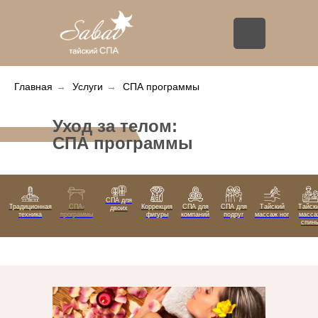
Главная
→
Услуги
→
СПА программы
Уход за телом:
СПА программы
СПА для
Традиционная
СПА-
Коррекция
СПА для
СПА для
Тайский
Тайск
двоих
техника
программы
фигуры
компаний
подруг
массаж ног
масса
спин