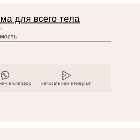
ма для всего тела
я
мость
нам в whatsapp
написать нам в telegram