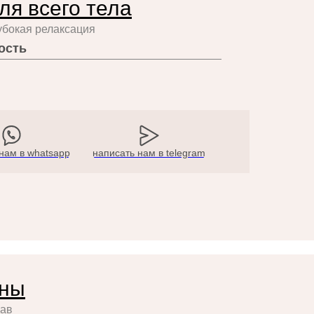
ля всего тела
убокая релаксация
ость
нам в whatsapp
написать нам в telegram
ины
рав