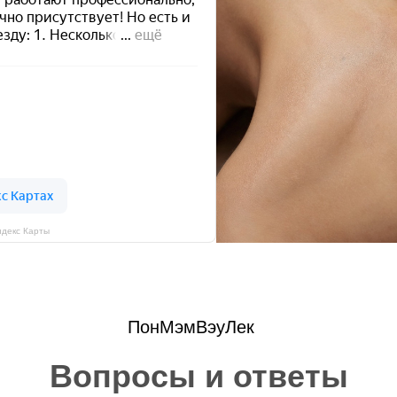
декс Карты
Пон
Мэм
Вэу
Лек
Вопросы и ответы