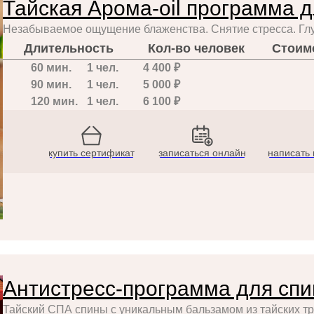
Тайская Арома-oil программа д
Незабываемое ощущение блаженства. Снятие стресса. Гл
Длительность
Кол-во человек
Стоим
60 мин.
1 чел.
4 400 ₽
90 мин.
1 чел.
5 000 ₽
120 мин.
1 чел.
6 100 ₽
купить сертификат
записаться онлайн
написать 
Антистресс-программа для сп
Тайский СПА спины с уникальным бальзамом из тайских т